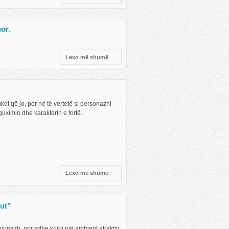
or.
Lexo më shumë
t që jo, por në të vërtetë si personazhi
uximin dhe karakterin e fortë.
Lexo më shumë
ut”
iunazh, por edhe krijoi një ambjent atraktiv