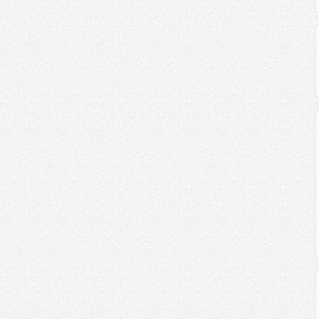
Emerald Center
Fri, 08/31/2018 - 17:23
Se shpejti ,nga shoqeria Natsky
sh.p.k, godine banimi dhe sherbimi
me arkitekture bashkekohore dhe
ekologjike.
Lexo më shumë