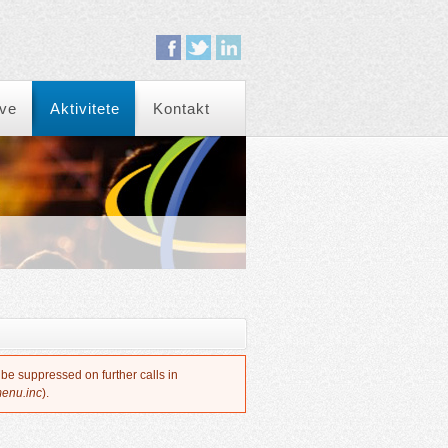
eve
Aktivitete
Kontakt
 be suppressed on further calls in
menu.inc
).