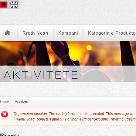
Rreth Nesh
Kompani
Kategoria e Produkt
You are here
Home
Activities
Error message
Deprecated function
: The each() function is deprecated. This message will
_menu_load_objects()
(line
579
of
/home2/thgshpk/public_html/includes/
Evente