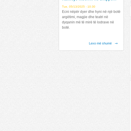
Tue, 05/13/2025 - 10:30
Ecni nëpër dyer dhe hyni në një botë
argëtimi, magjie dhe teatri në
dyqanin më të mirë të lodrave në
botë.
Lexo më shumë
Latitude mbërrin në Shqipëri !
Fri, 07/12/2019 - 12:31
Lexo më shumë
Mundesi Punesimi !
Fri, 12/21/2018 - 11:05
Mundësi Punësimi:
Lexo më shumë