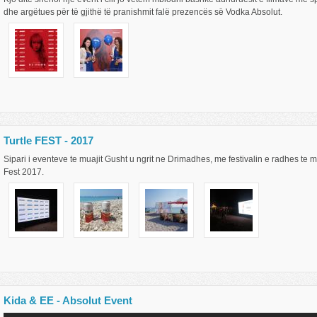
dhe argëtues për të gjithë të pranishmit falë prezencës së Vodka Absolut.
Turtle FEST - 2017
Sipari i eventeve te muajit Gusht u ngrit ne Drimadhes, me festivalin e radhes te m
Fest 2017.
Kida & EE - Absolut Event