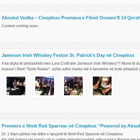
Absolut Vodka – Cineplexx Premiera e Filmit Oceans’8 14 Qersh
Content coming soon...
Jameson Irish Whiskey Feston St. Patrick’s Day në Cineplexx
A ka diçka të përbashkët mes Lara Croft dhe Jameson Irish Whiskey?? Mund të duke
kryesor i filmit “Tomb Raider”, ashtu edhe marka më e famshme në botë pëlqejnë g
Premiere e filmit Red Sparrow në Cineplexx “Powered by Absol
Dt. 1 Mars përkoi me ditën e lançimit të filmit Red Sparrow në Cineplexx.
Kjo ditë shënoi një event i cili jo vetëm mblodhi bashkë adhuruesit e filmave me sp