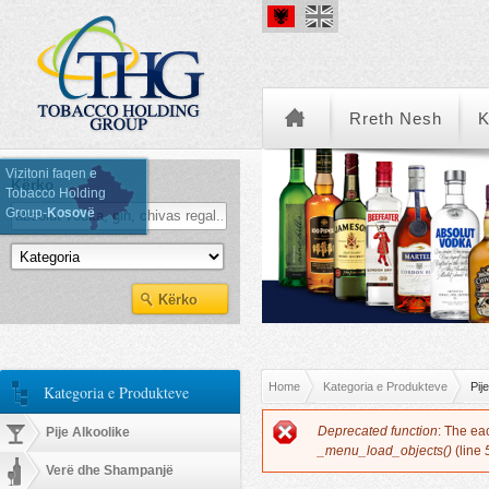
Rreth Nesh
K
Vizitoni faqen e
Kërko
Tobacco Holding
Group-
Kosovë
Kategoria e Produkteve
You are here
Home
Kategoria e Produkteve
Pije
Kategoria e Produkteve
Error message
Deprecated function
: The ea
Pije Alkoolike
_menu_load_objects()
(line
Verë dhe Shampanjë