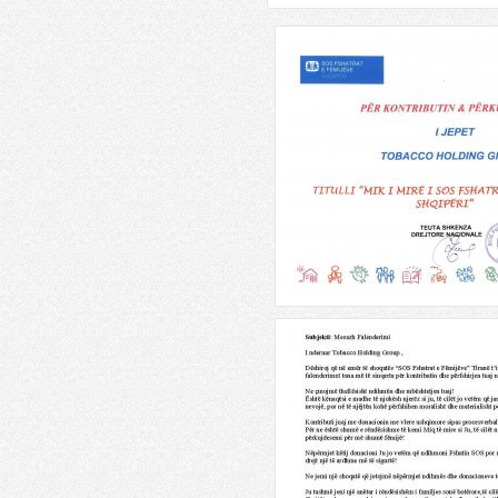
Emerald Center
Fri, 08/31/2018 - 17:23
Se shpejti ,nga shoqeria Natsky
sh.p.k, godine banimi dhe sherbimi
me arkitekture bashkekohore dhe
ekologjike.
Lexo më shumë