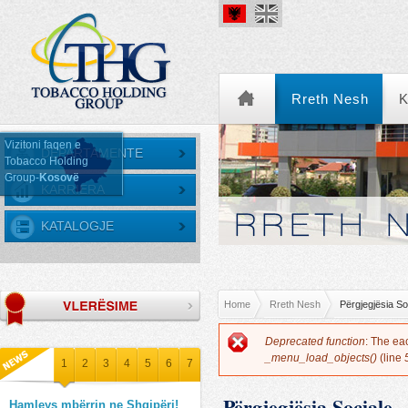
Rreth Nesh
K
Vizitoni faqen e
DEPARTAMENTE
Tobacco Holding
Group-
Kosovë
KARRIERA
KARRIERA
KATALOGJE
You are here
Home
Rreth Nesh
Përgjegjësia So
Error message
Deprecated function
: The ea
_menu_load_objects()
(line
1
2
3
4
5
6
7
Përgjegjësia Sociale
Hamleys mbërrin ne Shqipëri!