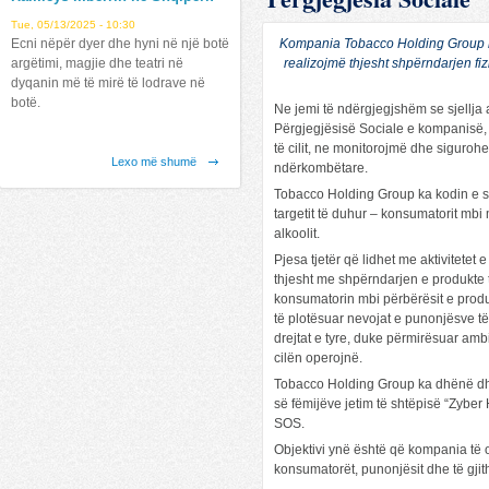
Tue, 05/13/2025 - 10:30
Kompania Tobacco Holding Group ka 
Ecni nëpër dyer dhe hyni në një botë
realizojmë thjesht shpërndarjen f
argëtimi, magjie dhe teatri në
dyqanin më të mirë të lodrave në
botë.
Ne jemi të ndërgjegjshëm se sjellja 
Përgjegjësisë Sociale e kompanisë, f
të cilit, ne monitorojmë dhe sigurohe
Lexo më shumë
ndërkombëtare.
Tobacco Holding Group ka kodin e saj
Latitude mbërrin në Shqipëri !
targetit të duhur – konsumatorit mbi
Fri, 07/12/2019 - 12:31
alkoolit.
Lexo më shumë
Pjesa tjetër që lidhet me aktivitete
thjesht me shpërndarjen e produkte t
konsumatorin mbi përbërësit e produ
të plotësuar nevojat e punonjësve t
drejtat e tyre, duke përmirësuar amb
cilën operojnë.
Tobacco Holding Group ka dhënë dhe 
së fëmijëve jetim të shtëpisë “Zyber H
Mundesi Punesimi !
SOS.
Fri, 12/21/2018 - 11:05
Objektivi ynë është që kompania të 
Mundësi Punësimi:
konsumatorët, punonjësit dhe të gjith
Lexo më shumë