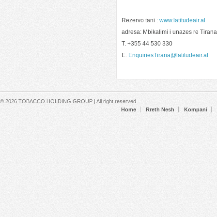
Rezervo tani :
www.latitudeair.al
adresa: Mbikalimi i unazes re Tiran
T. +355 44 530 330
E.
EnquiriesTirana@latitudeair.al
Secondary menu
© 2026 TOBACCO HOLDING GROUP | All right reserved
Home
Rreth Nesh
Kompani