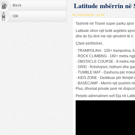
Latitude mbërrin në 
Birrë
Fri, 07/12/2019 - 12:31
Ujë
Tashmë në Tiranë super parku ajror
Latitude ofron një botë argëtimi ajror
dhe do t'ju lërë me një qëndrim të ri
Çfarë përfshihet..
· TRAMPOLINA - 100+ trampolina, fus
· ROCK CLIMBING - 180+ metra ngjitj
· OBSTACLE COURSE - 8 metra mbi ni
· GRID - Rrëshqisni, hidhuni dhe ga
· TUMBLE MAT - Dashuria për rrokullis
· KIDS ZONE - Dedikuar për fëmijët 
· BASECAMP - Merrni një pushim në k
Plus, dhomat private janë në dispozi
Perjeto adrenalinen sot! Eja në Lati