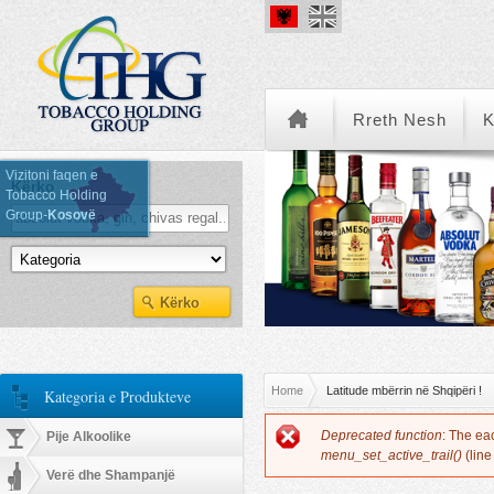
Rreth Nesh
K
Vizitoni faqen e
Kërko
Tobacco Holding
Group-
Kosovë
Kategoria e Produkteve
You are here
Home
Latitude mbërrin në Shqipëri !
Kategoria e Produkteve
Error message
Deprecated function
: The ea
Pije Alkoolike
menu_set_active_trail()
(lin
Verë dhe Shampanjë