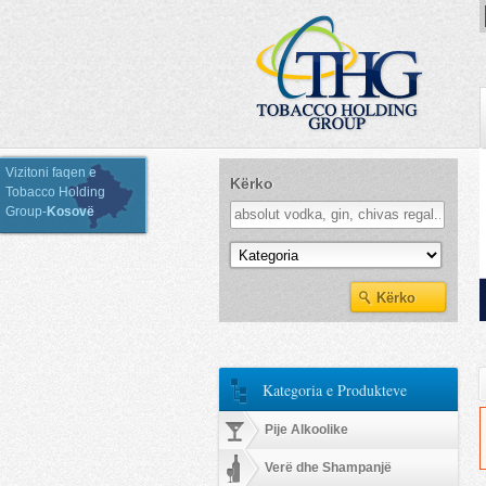
Vizitoni faqen e
Kërko
Tobacco Holding
Group-
Kosovë
Kategoria e Produkteve
Kategoria e Produkteve
Pije Alkoolike
Verë dhe Shampanjë