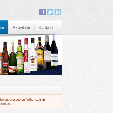
eve
Aktivitete
Kontakt
 be suppressed on further calls in
menu.inc
).