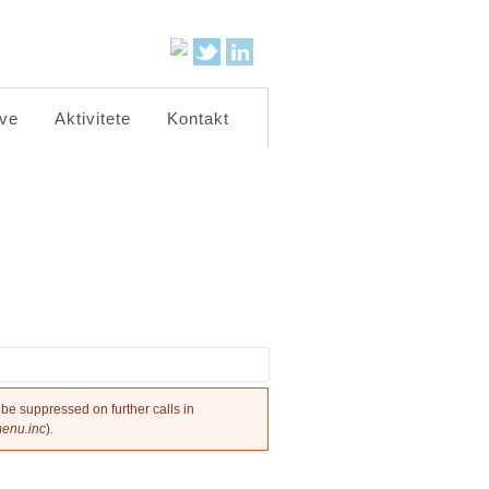
eve
Aktivitete
Kontakt
 be suppressed on further calls in
menu.inc
).