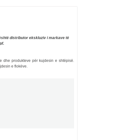
shtë distributor ekskluziv i markave të
pf.
e dhe produkteve për kujdesin e shtëpisë.
jdesin e flokëve.