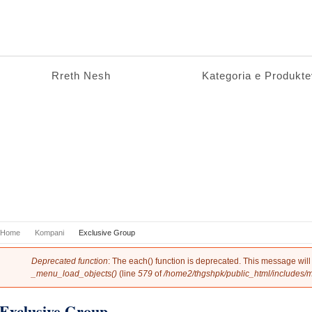
Rreth Nesh
Kompani
Kategoria e Produkt
You are here
Home
Kompani
Exclusive Group
Error message
Deprecated function
: The each() function is deprecated. This message will
_menu_load_objects()
(line
579
of
/home2/thgshpk/public_html/includes/
Exclusive Group