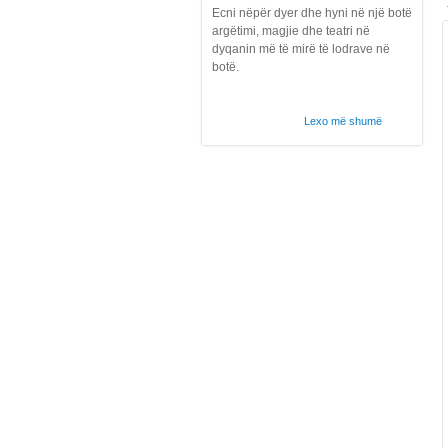
Ecni nëpër dyer dhe hyni në një botë
argëtimi, magjie dhe teatri në
dyqanin më të mirë të lodrave në
botë.
Lexo më shumë
Latitude mbërrin në Shqipëri !
Fri, 07/12/2019 - 12:31
Lexo më shumë
Mundesi Punesimi !
Fri, 12/21/2018 - 11:05
Mundësi Punësimi:
Lexo më shumë