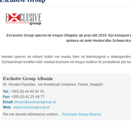
Exclusive Group operon në tregun Shqiptar që prej vitit 2010. Kjo kompani ë
njohura në botë Henkel dhe Schwarzko
Henkel operon në mbarë botën me marka lider në teknologjinë e detergjentëv
Schwarckopf renditet ndër markat kryesore në tregun botëror të produkteve për ku
Exclusive Group Albania
Rr. Feridon Fezollari, ish Kombinati Ushqimor, Tiranë, Shqipëri
Tel:
+355 (0) 44 40 04 70
Fax:
+355 (0) 42 25 49 77
Email:
xhoan@exclusivegroup.al
Web:
www.exclusivegroup.al
Për më shumë informacion vizitoni…
Exclusive Group Albania