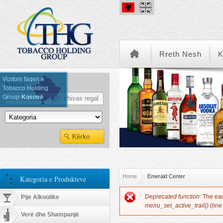
Rreth Nesh
K
Vizitoni faqen e
Kërko
Tobacco Holding
Group-
Kosovë
Kategoria e Produkteve
You are here
Home
Emerald Center
Kategoria e Produkteve
Error message
Deprecated function
: The ea
Pije Alkoolike
menu_set_active_trail()
(lin
Verë dhe Shampanjë