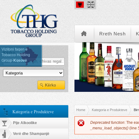
Rreth Nesh
K
Vizitoni faqen e
Kërko
Tobacco Holding
Group-
Kosovë
Kategoria e Produkteve
You are here
Home
Kategoria e Produkteve
Bir
Kategoria e Produkteve
Error message
Deprecated function
: The ea
Pije Alkoolike
_menu_load_objects()
(line
Verë dhe Shampanjë