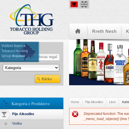
Rreth Nesh
K
Vizitoni faqen e
Kërko
Tobacco Holding
Group-
Kosovë
Kategoria e Produkteve
You are here
Home
Pije Alkoolike
Liker
Kahl
Kategoria e Produkteve
Error message
Deprecated function
: The ea
Pije Alkoolike
_menu_load_objects()
(line
Vodka