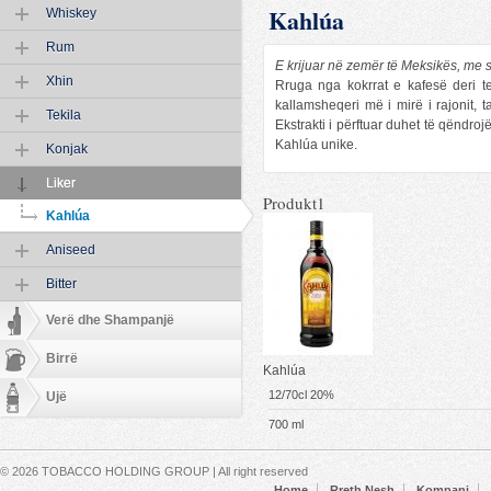
Kahlúa
Whiskey
Rum
E krijuar në zemër të Meksikës, me sh
Xhin
Rruga nga kokrrat e kafesë deri t
kallamsheqeri më i mirë i rajonit, 
Tekila
Ekstrakti i përftuar duhet të qëndroj
Kahlúa unike.
Konjak
Liker
Produkt1
Kahlúa
Aniseed
Bitter
Verë dhe Shampanjë
Birrë
Kahlúa
12/70cl 20%
Ujë
700 ml
Secondary menu
© 2026 TOBACCO HOLDING GROUP | All right reserved
Home
Rreth Nesh
Kompani