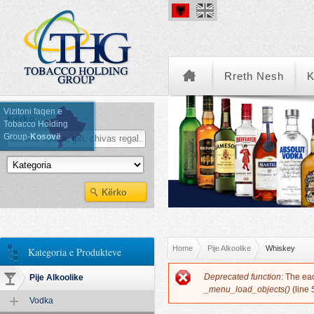
Rreth Nesh
K
Vizitoni faqen e
Kërko
Tobacco Holding
Group-
Kosovë
Kategoria e Produkteve
You are here
Home
Pije Alkoolike
Whiskey
Kategoria e Produkteve
Error message
Deprecated function
: The ea
Pije Alkoolike
_menu_load_objects()
(line
Vodka