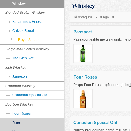
Whiskey
Whiskey
Blended Scotch Whiskey
Të shfaqura 1 - 10 nga 10
Ballantine’s Finest
Chivas Regal
Passport
Passaport është një uiski unik, me per
Royal Salute
Single Malt Scotch Whiskey
The Glenlivet
Irish Whiskey
Four Roses
Jameson
Prapa Four Rouses qëndron një leg
Canadian Whiskey
Canadian Special Old
Bourbon Whiskey
Four Roses
Canadian Special Old
Rum
Ngjyra prej qelibari është rezultat i