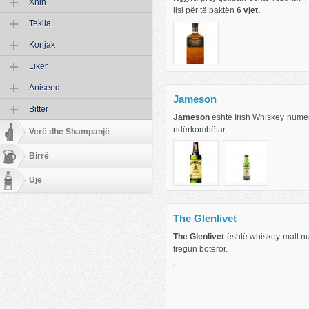
Xhin
lisi për të paktën
6 vjet.
Tekila
Konjak
Liker
Aniseed
Jameson
Bitter
Jameson
është Irish Whiskey numër 
ndërkombëtar.
Verë dhe Shampanjë
Birrë
Ujë
The Glenlivet
The Glenlivet
është whiskey malt n
tregun botëror.