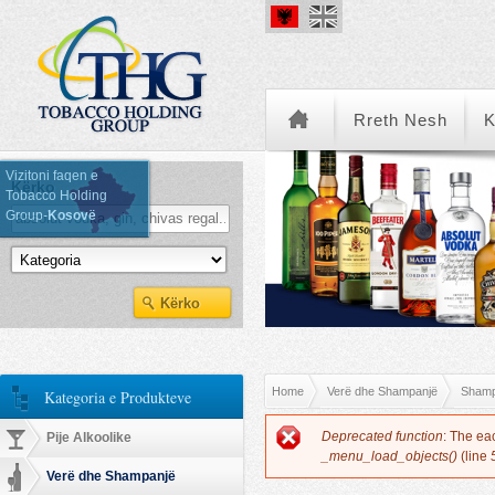
Rreth Nesh
K
Vizitoni faqen e
Kërko
Tobacco Holding
Group-
Kosovë
Kategoria e Produkteve
You are here
Home
Verë dhe Shampanjë
Shamp
Kategoria e Produkteve
Error message
Deprecated function
: The ea
Pije Alkoolike
_menu_load_objects()
(line
Verë dhe Shampanjë