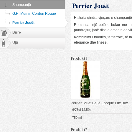
Perrier Jouët
Shampanjë
G.H. Mumm Cordon Rouge
Historia qindra vjeçare e shampanjës
Perrier Jouët
Romanca, një botë e bukur me lule 
pandrojtur, janë disa elemente që 
Birrë
Kombinimi i traditës, të “terroir”, 
elegancë dhe finesë.
Ujë
Produkt1
Perrier Jouët Belle Epoque Lux Box
6/75cl 12.5%
750 ml
Produkt2