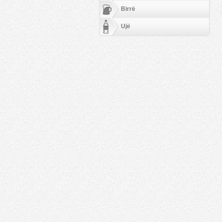
Birrë
Ujë