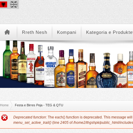
Rreth Nesh
Kompani
Kategoria e Produkt
You are here
Home
Festa e Birres Peja - TEG & QTU
Error message
Deprecated function
: The each() function is deprecated. This message will
menu_set_active_trail()
(line
2405
of
/home2/thgshpk/public_html/include