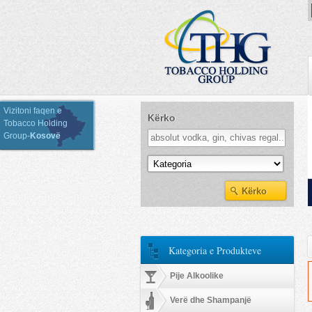
Vizitoni faqen e
Kërko
Tobacco Holding
Group-
Kosovë
Kategoria e Produkteve
Kategoria e Produkteve
Pije Alkoolike
Verë dhe Shampanjë