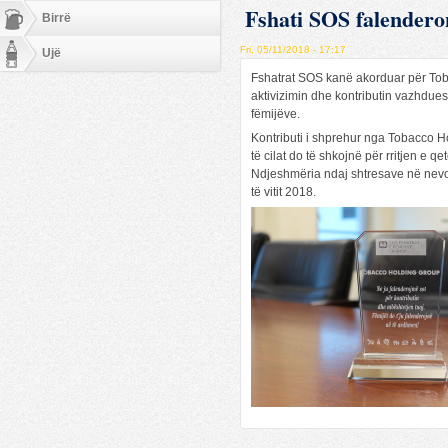
Fshati SOS falender
Birrë
Fri, 05/11/2018 - 17:17
Ujë
Fshatrat SOS kanë akorduar për Tob
aktivizimin dhe kontributin vazhdue
fëmijëve.
Kontributi i shprehur nga Tobacco H
të cilat do të shkojnë për rritjen e qe
Ndjeshmëria ndaj shtresave në nevoj
të vitit 2018.