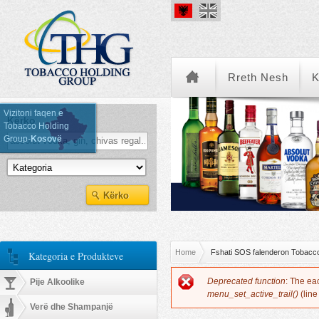
Rreth Nesh
K
Vizitoni faqen e
Kërko
Tobacco Holding
Group-
Kosovë
Kategoria e Produkteve
You are here
Home
Fshati SOS falenderon Tobacc
Kategoria e Produkteve
Error message
Deprecated function
: The ea
Pije Alkoolike
menu_set_active_trail()
(lin
Verë dhe Shampanjë